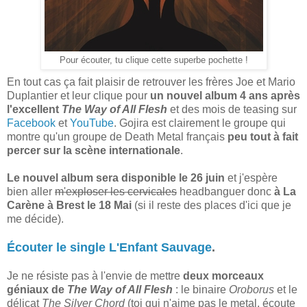
Pour écouter, tu clique cette superbe pochette !
En tout cas ça fait plaisir de retrouver les frères Joe et Mario
Duplantier et leur clique pour
un nouvel album 4 ans après
l'excellent
The Way of All Flesh
et des mois de teasing sur
Facebook
et
YouTube
. Gojira est clairement le groupe qui
montre qu'un groupe de Death Metal français
peu tout à fait
percer sur la scène internationale
.
Le nouvel album sera disponible le 26 juin
et j'espère
bien aller
m'exploser les cervicales
headbanguer donc
à La
Carène à Brest le 18 Mai
(si il reste des places d'ici que je
me décide).
Écouter le single L'Enfant Sauvage
.
Je ne résiste pas à l'envie de mettre
deux morceaux
géniaux de
The Way of All Flesh
: le binaire
Oroborus
et le
délicat
The Silver Chord
(toi qui n'aime pas le metal, écoute