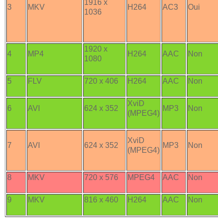
1916 x
3
MKV
H264
AC3
Oui
1036
1920 x
4
MP4
H264
AAC
Non
1080
5
FLV
720 x 406
H264
AAC
Non
XviD
6
AVI
624 x 352
MP3
Non
(MPEG4)
XviD
7
AVI
624 x 352
MP3
Non
(MPEG4)
8
MKV
720 x 576
MPEG4
AAC
Non
9
MKV
816 x 460
H264
AAC
Non