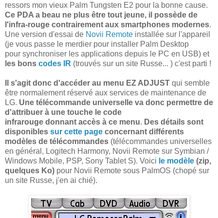
ressors mon vieux Palm Tungsten E2 pour la bonne cause.
Ce PDA a beau ne plus être tout jeune, il possède de
l'infra-rouge contrairement aux smartphones modernes
.
Une version d'essai de
Novii Remote
installée sur l'appareil
(je vous passe le merdier pour installer Palm Desktop
pour synchroniser les applications depuis le PC en USB) et
les bons
codes IR
(trouvés sur un site Russe... ) c'est parti !
Il s'agit donc d'accéder au menu EZ ADJUST
qui semble
être normalement réservé aux services de maintenance de
LG.
Une télécommande universelle va donc permettre de
d'attribuer à une touche le code
infrarouge donnant accès à ce menu
.
Des détails sont
disponibles
sur cette page
concernant différents
modèles de télécommandes
(télécommandes universelles
en général, Logitech Harmony, Novii Remote sur Symbian /
Windows Mobile, PSP, Sony Tablet S). Voici
le modèle
(zip,
quelques Ko)
pour Novii Remote sous PalmOS (chopé sur
un site Russe, j'en ai chié).