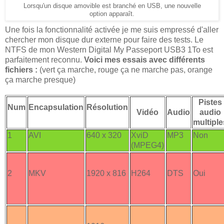
Lorsqu'un disque amovible est branché en USB, une nouvelle
option apparaît.
Une fois la fonctionnalité activée je me suis empressé d'aller
chercher mon disque dur externe pour faire des tests. Le
NTFS de mon Western Digital My Passeport USB3 1To est
parfaitement reconnu.
Voici mes essais avec différents
fichiers :
(vert ça marche, rouge ça ne marche pas, orange
ça marche presque)
Pistes
Num
Encapsulation
Résolution
Vidéo
Audio
audio
multiple
1
AVI
640 x 320
XviD
MP3
Non
(MPEG4)
2
MKV
1920 x 816
H264
DTS
Oui