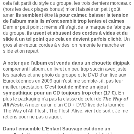
cela fait partit du style du groupe, les trois derniers morceaux
(hors les deux plages bonus) m'ont laissés un petit goût
amer.
Ils semblent être là pour calmer, baisser la tension
de l'album mais ils m'ont semblé trop lentes et calmes
.
Dernier petit point : même s'il s'agit de la marque de fabrique
du groupe,
ils usent et abusent des cordes à vides et du
slide à un tel point que cela en devient parfois cliché
. Un
gros aller-retour, cordes à vides, on remonte le manche en
slide et on repart.
A noter que l'album est vendu dans un chouette digipak
comprenant l'album, un livret un peu trop succin avec juste
les paroles et une photo du groupe et le DVD d'un live aux
Eurockéennes en 2009 qui n'est, me semble-t-il, pas leur
meilleur prestation.
C'est tout de même un ajout
sympathique pour un CD toujours trop cher (17 €)
. En
plus le packaging n'a pas la classe de celui de
The Way of
All Flesh
. A noter qu'un q'un CD + DVD live de la tournée
The Way of All Flesh, The Flesh Alive, vient de sortir. Je me
retiens pour ne pas craquer.
Dans l'ensemble L'Enfant Sauvage est donc un