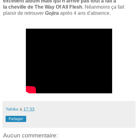
excellent album mais qui n'arrive pas tout à fait à
la cheville de The Way Of All Flesh
. Néanmoins ça fait
plaisir de retrouver
Gojira
après 4 ans d'absence.
Yahiko
à
17:33
Partager
Aucun commentaire: